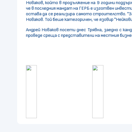
Новаков, който в продължение на 9 години поддър
че в последния мандат на ГЕРБ е изготвен инвест
остава да се реализира самото строителство. "З
Новаков. Той беше категоричен, че язовир "Нейко
Андрей Новаков посети днес Трявна, заедно с к
проведе среща с представители на местния бизнес