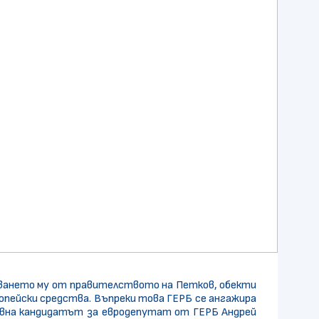
тването му от правителството на Петков, обекти
пейски средства. Въпреки това ГЕРБ се ангажира
рявна кандидатът за евродепутат от ГЕРБ Андрей