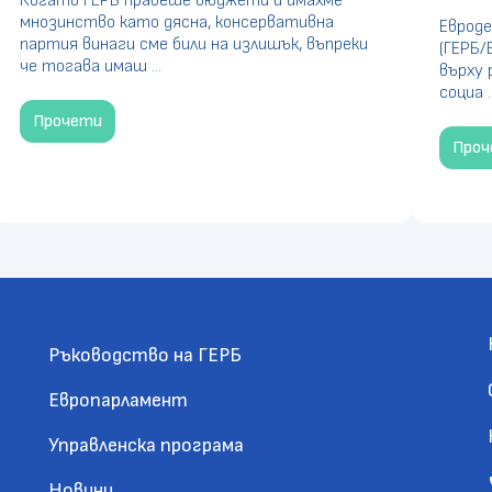
Когато ГЕРБ правеше бюджети и имахме
мнозинство като дясна, консервативна
Евроде
партия винаги сме били на излишък, въпреки
(ГЕРБ/
че тогава имаш ...
върху 
социа ..
Прочети
Про
Ръководство на ГЕРБ
Европарламент
Управленска програма
Новини