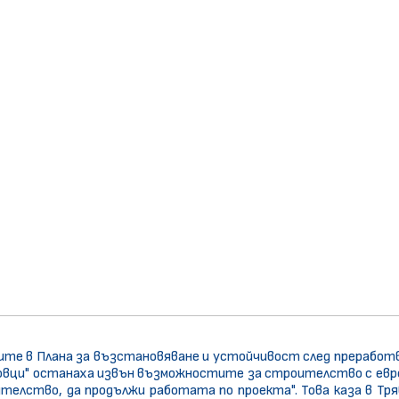
ите в Плана за възстановяване и устойчивост след прерабо
ковци" останаха извън възможностите за строителство с евро
телство, да продължи работата по проекта". Това каза в Т