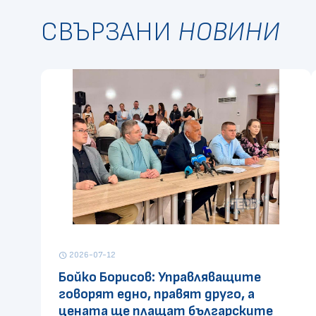
СВЪРЗАНИ
НОВИНИ
2026-07-12
schedule
Бойко Борисов: Управляващите
говорят едно, правят друго, а
цената ще плащат българските