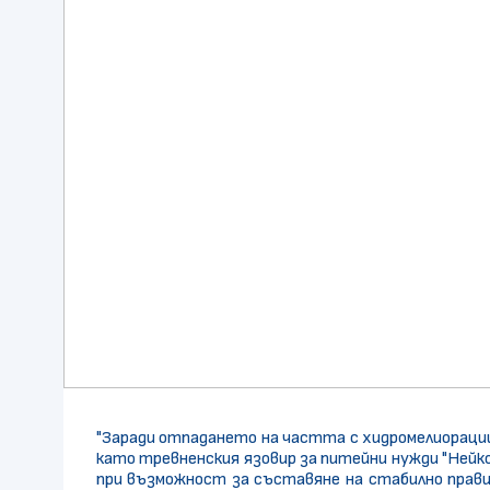
"Заради отпадането на частта с хидромелиораци
като тревненския язовир за питейни нужди "Ней
при възможност за съставяне на стабилно прави