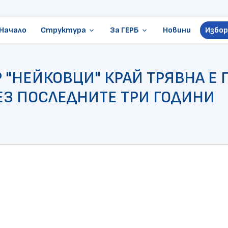
Начало
Структура
За ГЕРБ
Новини
Избор
keyboard_arrow_down
keyboard_arrow_down
Ръководство
Стани член
 "НЕЙКОВЦИ" КРАЙ ТРЯВНА Е 
Местни избори
Становища и позиции
ЕЗ ПОСЛЕДНИТЕ ТРИ ГОДИНИ
ГЕРБ в Европарламента
Контакти
Организации
Президентски избори
Документи