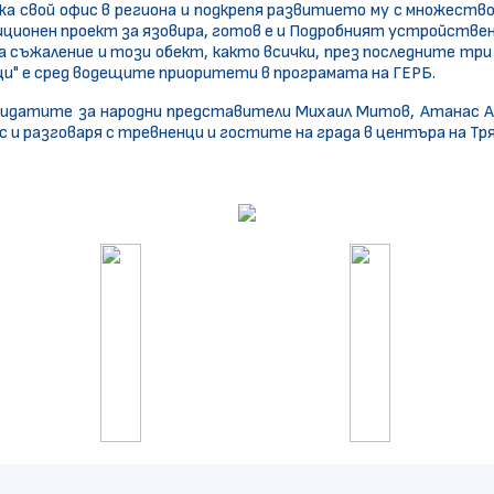
жа свой офис в региона и подкрепя развитието му с множество
иционен проект за язовира, готов е и Подробният устройстве
а съжаление и този обект, както всички, през последните три
вци" е сред водещите приоритети в програмата на ГЕРБ.
андидатите за народни представители Михаил Митов, Атанас А
 и разговаря с тревненци и гостите на града в центъра на Тря