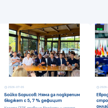
2026-07-05
2026-
schedule
schedule
Бойко Борисов: Няма да подкрепим
Евро
бюджет с 5, 7 % дефицит
стро
онла