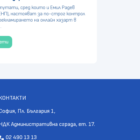
путати, сред които и Емил Радев
ЕНП), настояват за по-строг контрол
рекламирането на онлайн хазарт в
.
чети
КОНТАКТИ
София, Пл. България 1,
НДК Административна сграда, ет. 17.
02 490 13 13
call