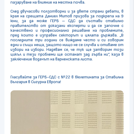
пазаруване на влияние на местна почва.
След двучасови ползотворни и за двете страни дебати, в
края на срещата Даниел Митов призова за подкрепа на 9
юни, за да може ГЕРБ – СДС да състави стабилно
правителство от доказани експерти и да се започне с
качествено и професионално решаване на проблемите,
пред които е изправен секторът и цялата държава. „В
последните три години се виждаме често и си говорим
едни и същи неща, защото нищо не се случва и отиваме от
избори на избори. Надявам се, че тук ще затворим този
цикъл и тези проблеми ще останат зад гърба ни“, каза в
заключение водачът на варненската листа.
Гласувайте за ГЕРБ-СДС с №22 в бюлетината за Стабилна
България в Сигурна Европа!