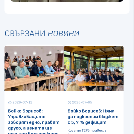
СВЪРЗАНИ
НОВИНИ
2026-07-12
2026-07-05
schedule
schedule
Бойко Борисов:
Бойко Борисов: Няма
Управляващите
да подкрепим бюджет
говорят едно, правят
с 5, 7 % дефицит
друго, а цената ще
Когато ГЕРБ правеше
плащат българските