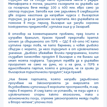
Метафората е точна, защото съседните ни държави ще
са похарчили вече между 100 и 400 млн. евро само за
сектор туризъм. Затова ние сме задължени в следващите
две години наистина да направим чудеса с българския
туризъм, за да не загаснем на картата. Ако държавата не
помогне в този период, България ще загуби огромни
конкурентни предимства“, изтъкна още д-р Захариев.
В отговор на коментираните проблеми, пред които е
изправен браншът, Красен Кралев представи кратък
отчет за свършеното от ГЕРБ – СДС в 49-ото НС като
изтъкна преди това, че като варненец и човек дълбоко
свързан с морето, за него туризмът е от изключително
значение. „Дълбоко уважавам всички предприемачи, които
създават качествен продукт в България и те винаги ще
имат моята подкрепа. Туризмът трябва да е държавен
приоритет не само на думи, но и на дела, и ГЕРБ е
единствената партия, която е доказала, че се грижи за
българския туристически продукт“, каза Кралев.
„Ние бяхме партията, която направи задълбочено
проучване на Законопроекта за енергията от
възобновяеми източници в морските пространства, т.нар.
перки в морето. И след като се установи, че тази идея е с
изключително спорни както екологични, така и
икономически ползи, спряхме законопроекта между първо
и второ четене“, уточни той.