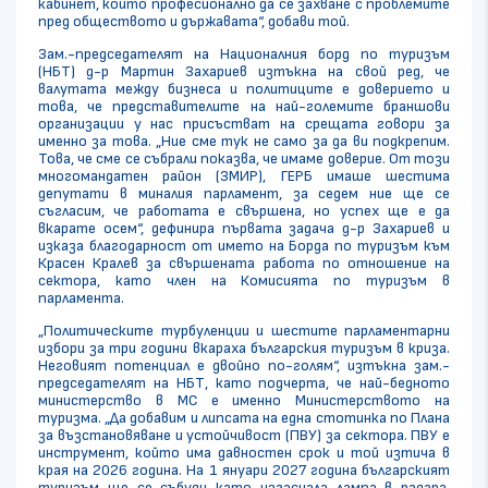
кабинет, който професионално да се захване с проблемите
пред обществото и държавата“, добави той.
Зам.-председателят на Националния борд по туризъм
(НБТ) д-р Мартин Захариев изтъкна на свой ред, че
валутата между бизнеса и политиците е доверието и
това, че представителите на най-големите браншови
организации у нас присъстват на срещата говори за
именно за това. „Ние сме тук не само за да ви подкрепим.
Това, че сме се събрали показва, че имаме доверие. От този
многомандатен район (3МИР), ГЕРБ имаше шестима
депутати в миналия парламент, за седем ние ще се
съгласим, че работата е свършена, но успех ще е да
вкарате осем“, дефинира първата задача д-р Захариев и
изказа благодарност от името на Борда по туризъм към
Красен Кралев за свършената работа по отношение на
сектора, като член на Комисията по туризъм в
парламента.
„Политическите турбуленции и шестите парламентарни
избори за три години вкараха българския туризъм в криза.
Неговият потенциал е двойно по-голям“, изтъкна зам.-
председателят на НБТ, като подчерта, че най-бедното
министерство в МС е именно Министерството на
туризма. „Да добавим и липсата на една стотинка по Плана
за възстановяване и устойчивост (ПВУ) за сектора. ПВУ е
инструмент, който има давностен срок и той изтича в
края на 2026 година. На 1 януари 2027 година българският
туризъм ще се събуди като изгаснала лампа в радара.