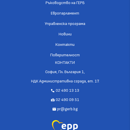
Ръководство на ГЕРБ
Европарламент
Управленска програма
Новини
Контакти
Поверителност
КОНТАКТИ
София, Пл. България 1,
НДК Административна сграда, ет. 17.
02 490 13 13
call
02 490 09 51
fax
pr@gerb.bg
mail