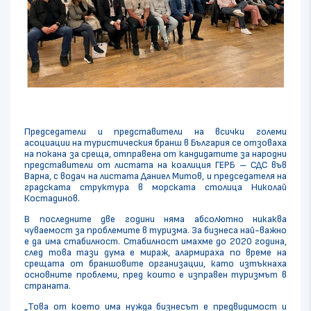
Председатели и представители на всички големи
асоциации на туристическия бранш в България се отзоваха
на покана за среща, отправена от кандидатите за народни
представители от листата на коалиция ГЕРБ – СДС във
Варна, с водач на листата Даниел Митов, и председателя на
градската структура в морската столица Николай
Костадинов.
В последните две години няма абсолютно никаква
чуваемост за проблемите в туризма. За бизнеса най-важно
е да има стабилност. Стабилност имахме до 2020 година,
след това тази дума е мираж, алармираха по време на
срещата от браншовите организации, като изтъкнаха
основните проблеми, пред които е изправен туризмът в
страната.
„Това от което има нужда бизнесът е предвидимост и