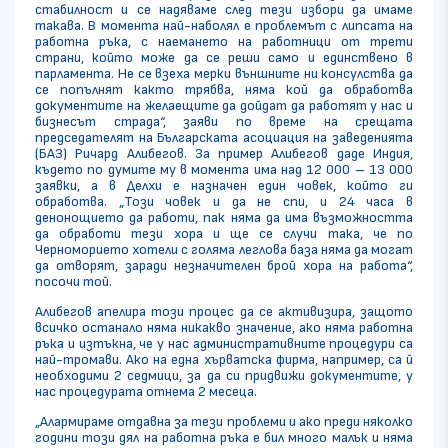
стабилност и се надяваме след тези избори да имаме
такава. В момента най-наболял е проблемът с липсата на
работна ръка, с наемането на работници от трети
страни, който може да се реши само и единствено в
парламента. Не се взеха мерки външните ни консулства да
се попълнят както трябва, няма кой да обработва
документите на желаещите да дойдат да работят у нас и
бизнесът страда“, заяви по време на срещата
председателят на Българската асоциация на заведенията
(БАЗ) Ричард Алибегов. За пример Алибегов даде Индия,
където по думите му в момента има над 12 000 – 13 000
заявки, а в Делхи е назначен един човек, който ги
обработва. „Този човек и да не спи, и 24 часа в
денонощието да работи, пак няма да има възможността
да обработи тези хора и ще се случи така, че по
Черноморието хотели с голяма леглова база няма да могат
да отворят, заради незначителен брой хора на работа“,
посочи той.
Алибегов апелира този процес да се активизира, защото
всичко останало няма никакво значение, ако няма работна
ръка и изтъкна, че у нас административните процедури са
най-тромави. Ако на една хърватска фирма, например, са й
необходими 2 седмици, за да си придвижи документите, у
нас процедурата отнема 2 месеца.
„Алармираме отдавна за тези проблеми и ако преди няколко
години този дял на работна ръка е бил много малък и няма