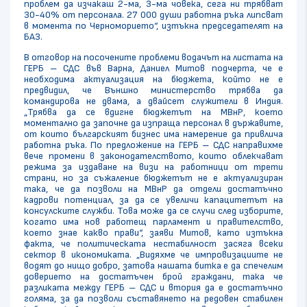
проблем да изчакаш 2-ма, 3-ма човека, сега ни трябват
30-40% от персонала. 27 000 души работна ръка липсват
в момента по Черноморието“, изтъкна председателят на
БАЗ.
В отговор на посочените проблеми водачът на листата на
ГЕРБ – СДС във Варна, Даниел Митов подчерта, че е
необходима актуализация на бюджета, който не е
предвидил, че Външно министерство трябва да
командирова не двама, а двайсет служители в Индия.
„Трябва да се вдигне бюджетът на МВнР, което
моментално да започне да изпраща персонал в държавите,
от които българският бизнес има намерение да привлича
работна ръка. По предложение на ГЕРБ – СДС направихме
вече промени в законодателството, които облекчават
режима за издаване на визи на работници от трети
страни, но за съжаление бюджетът не е актуализиран
така, че да позволи на МВнР да отдели достатъчно
кадрови потенциал, за да се увеличи капацитетът на
консулските служби. Това може да се случи след изборите,
когато има нов работещ парламент и правителство,
което знае какво прави“, заяви Митов, като изтъкна
факта, че политическата нестабилност засяга всеки
сектор в икономиката. „Видяхме че импровизациите не
водят до нищо добро, затова нашата битка е да спечелим
доверието на достатъчен брой граждани, така че
разликата между ГЕРБ – СДС и втория да е достатъчно
голяма, за да позволи съставянето на редовен стабилен