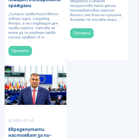
бюджети и имахме
граждани
мнозинство като дясна,
консервативна партия
„Сутрин правителството
винаги сме били на излишък,
говори едно, следобед
въпреки че тогава имаш ...
второ, а на следващия ден
прави трето. Затова не
може да се разбере какво
Прочети
точно правят. И т ...
Прочети
2026-07-13
schedule
Евродепутати
настояват за по-