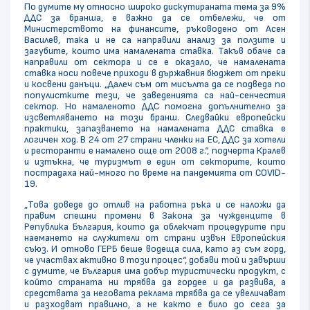
По думите му относно широко дискутираната тема за 9%
ДДС за бранша, е важно да се отбележи, че от
Министерството на финансите, ръководено от Асен
Василев, така и не са направили анализ за ползите и
загубите, които има намалената ставка. Такъв обаче са
направили от сектора и се е оказало, че намалената
ставка носи повече приходи в държавния бюджет от преки
и косвени данъци. „Далеч съм от мисълта да се подведа по
популистките тези, че заведенията са най-сенчестия
сектор. Но намаленото ДДС помогна допълнително за
изсветляването на този бранш. Следвайки европейски
практики, запазването на намалената ДДС ставка е
логичен ход. В 24 от 27 страни членки на ЕС, ДДС за хотели
и ресторанти е намалено още от 2008 г.“, подчерта Кралев
и изтъкна, че туризмът е един от секторите, които
пострадаха най-много по време на пандемията от COVID-
19.
„Това доведе до отлив на работна ръка и се наложи да
правим спешни промени в Закона за чужденците в
Република България, които да облекчат процедурите при
наемането на служители от страни извън Европейския
съюз. И отново ГЕРБ беше водеща сила, като аз съм горд,
че участвах активно в този процес“, добави той и завърши
с думите, че България има добър туристически продукт, с
който страната ни трябва да гордее и да развива, а
средствата за неговата реклама трябва да се увеличават
и разходват правилно, а не както е било до сега за