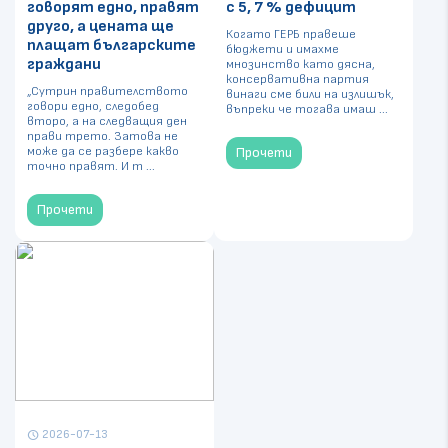
говорят едно, правят
с 5, 7 % дефицит
друго, а цената ще
Когато ГЕРБ правеше
плащат българските
бюджети и имахме
граждани
мнозинство като дясна,
консервативна партия
„Сутрин правителството
винаги сме били на излишък,
говори едно, следобед
въпреки че тогава имаш ...
второ, а на следващия ден
прави трето. Затова не
може да се разбере какво
Прочети
точно правят. И т ...
Прочети
2026-07-13
schedule