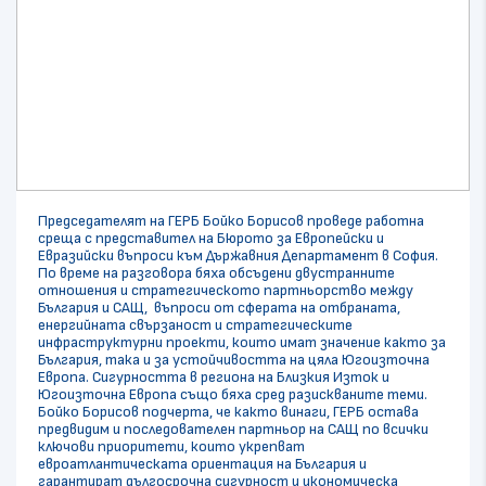
Председателят на ГЕРБ Бойко Борисов проведе работна
среща с представител на Бюрото за Европейски и
Евразийски въпроси към Държавния Департамент в София.
По време на разговора бяха обсъдени двустранните
отношения и стратегическото партньорство между
България и САЩ, въпроси от сферата на отбраната,
енергийната свързаност и стратегическите
инфраструктурни проекти, които имат значение както за
България, така и за устойчивостта на цяла Югоизточна
Европа. Сигурността в региона на Близкия Изток и
Югоизточна Европа също бяха сред разискваните теми.
Бойко Борисов подчерта, че както винаги, ГЕРБ остава
предвидим и последователен партньор на САЩ по всички
ключови приоритети, които укрепват
евроатлантическата ориентация на България и
гарантират дългосрочна сигурност и икономическа