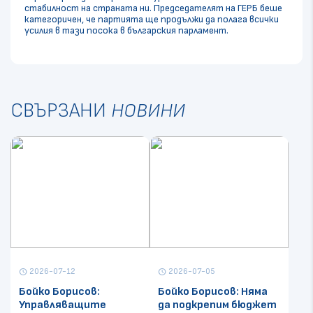
стабилност на страната ни. Председателят на ГЕРБ беше
категоричен, че партията ще продължи да полага всички
усилия в тази посока в българския парламент.
СВЪРЗАНИ
НОВИНИ
2026-07-12
2026-07-05
schedule
schedule
Бойко Борисов:
Бойко Борисов: Няма
Управляващите
да подкрепим бюджет