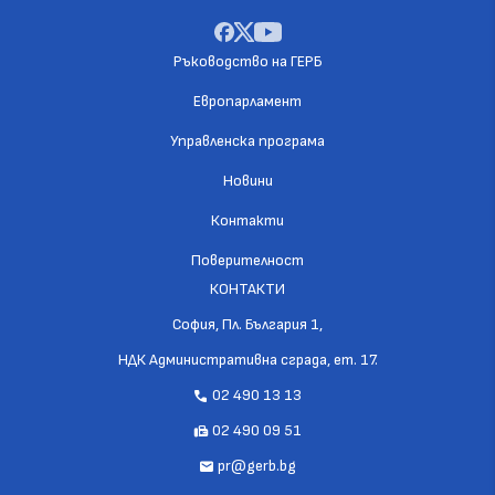
Ръководство на ГЕРБ
Европарламент
Управленска програма
Новини
Контакти
Поверителност
КОНТАКТИ
София, Пл. България 1,
НДК Административна сграда, ет. 17.
02 490 13 13
call
02 490 09 51
fax
pr@gerb.bg
mail