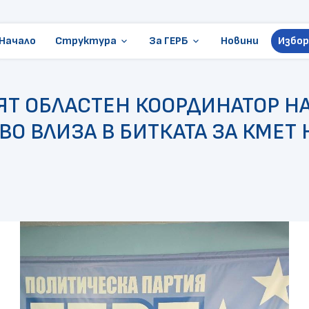
Начало
Структура
За ГЕРБ
Новини
Избор
keyboard_arrow_down
keyboard_arrow_down
Ръководство
Стани член
Т ОБЛАСТЕН КООРДИНАТОР НА
Местни избори
Становища и позиции
О ВЛИЗА В БИТКАТА ЗА КМЕТ
ГЕРБ в Европарламента
Контакти
Организации
Президентски избори
Документи