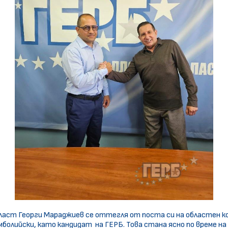
аст Георги Мараджиев се оттегля от поста си на областен ко
болийски, като кандидат на ГЕРБ. Това стана ясно по време н