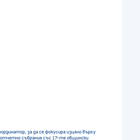
ординатор, за да се фокусира изцяло върху
а отчетно събрание със 17-те общински