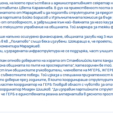
иона, на което присъстваха и административният секретар н
дставител Цвета Караянчева. В дух на приемственост поста 
почнатото от Мараджиев и да подготви структурите за предс
на партията Бойко Борисов и Изпълнителната комисия да бъде
о от отговорност, а завръщане към най-важната за него кауз
о текущото управление на общината. Той алармира за тежки фи
ше напълно осигурено финансиране, общината загуби над 3 мили
мрежа в кв. „Полатово“ също бяха изгубени. Шокиращо е, че проек
, коментира Мараджиев.
ни, изградената инфраструктура не се поддържа, част улицит
кам отново доверието на хората от Стамболийски като канди
върна общината по пътя на просперитета“, категоричен бе той.
ст към общинските ръководители, членовете на МГЕРБ, ЖГЕРБ
съвместните победи. Той изказа и специална признателност к
ото доверие през годините, в които координираше структурите
астен координатор на ГЕРБ Пловдив област с чувство за отг
 координатор Младен Шишков. “Да изправим партийните структу
 че ГЕРБ е единствената реална алтернатива в дясното прост