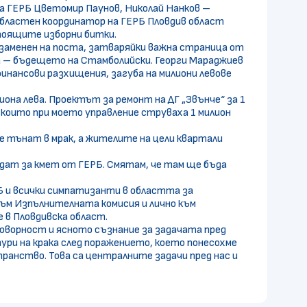
а ГЕРБ Цветомир Паунов, Николай Нанков –
областен координатор на ГЕРБ Пловдив област
тоящите изборни битки.
 заменен на поста, затваряйки важна страница от
а – бъдещето на Стамболийски. Георги Мараджиев
нансови разхищения, загуба на милиони левове
она лева. Проектът за ремонт на ДГ „Звънче“ за 1
ти, които при моето управление струваха 1 милион
е тънат в мрак, а жителите на цели квартали
дат за кмет от ГЕРБ. Смятам, че там ще бъда
 и всички симпатизанти в областта за
ъм Изпълнителната комисия и лично към
 в Пловдивска област.
оворност и ясното съзнание за задачата пред
ри на крака след поражението, което понесохме
ранство. Това са централните задачи пред нас и