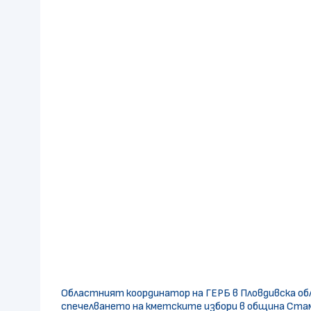
Областният координатор на ГЕРБ в Пловдивска обл
спечелването на кметските избори в община Стам