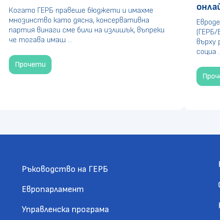
онла
Когато ГЕРБ правеше бюджети и имахме
мнозинство като дясна, консервативна
Евроде
партия винаги сме били на излишък, въпреки
(ГЕРБ/
че тогава имаш ...
върху 
социа ..
Прочети
Про
Ръководство на ГЕРБ
Европарламент
Управленска програма