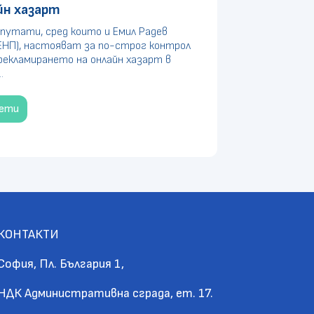
йн хазарт
путати, сред които и Емил Радев
ЕНП), настояват за по-строг контрол
рекламирането на онлайн хазарт в
.
чети
КОНТАКТИ
София, Пл. България 1,
НДК Административна сграда, ет. 17.