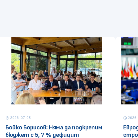
2026-07-05
2026-
schedule
schedule
Бойко Борисов: Няма да подкрепим
Евро
бюджет с 5, 7 % дефицит
стро