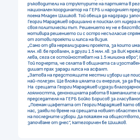
ръководители на структурите на партията в рег
национален координатор на ГЕРБ и народният пре
поема Младен Шишков. Той обеща да надгради за
Георги Мараджиев официално е поискал от лидера 
своя политически път. Решението му не е бягств
мотивира решението си с остро несъгласие спрям
от готови проекти и липса на визия.
„Само от два нереализирани проекта, за които има
млн. лв. бе провален, а други 1.5 млн. лв. за ВиК 
лева, сега се остойностяват на 1.5 милиона евро“
Той подчерта, че селата в общината са изоставе
дишат прах заради липса на асфалт.
„Затова на предстоящите местни избори ще поис
най-полезен. Ще вложа цялата си енергия, за да 
На срещата Георги Мараджиев изрази благодарно
лоялността, денонощната работа в кампаниите и 
председателя на ГЕРБ Бойко Борисов за гласуван
„Поемам щафетата от Георги Мараджиев като обл
нас, заяви по време на срещата новият областен
на последните избори. Да покажем на обществото,
започваме от днес“, категоричен бе Шишков.