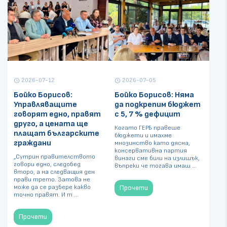
2026-07-12
2026-07-05
schedule
schedule
Бойко Борисов:
Бойко Борисов: Няма
Управляващите
да подкрепим бюджет
говорят едно, правят
с 5, 7 % дефицит
друго, а цената ще
Когато ГЕРБ правеше
плащат българските
бюджети и имахме
граждани
мнозинство като дясна,
консервативна партия
„Сутрин правителството
винаги сме били на излишък,
говори едно, следобед
въпреки че тогава имаш ...
второ, а на следващия ден
прави трето. Затова не
може да се разбере какво
Прочети
точно правят. И т ...
Прочети