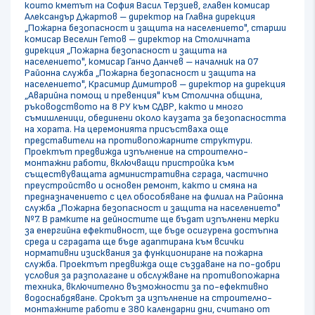
които кметът на София Васил Терзиев, главен комисар
Александър Джартов – директор на Главна дирекция
„Пожарна безопасност и защита на населението", старши
комисар Веселин Гетов – директор на Столичната
дирекция „Пожарна безопасност и защита на
населението", комисар Ганчо Данчев – началник на 07
Районна служба „Пожарна безопасност и защита на
населението", Красимир Димитров – директор на дирекция
„Аварийна помощ и превенция" към Столична община,
ръководството на 8 РУ към СДВР, както и много
съмишленици, обединени около каузата за безопасността
на хората. На церемонията присъстваха още
представители на противопожарните структури.
Проектът предвижда изпълнение на строително-
монтажни работи, включващи пристройка към
съществуващата административна сграда, частично
преустройство и основен ремонт, както и смяна на
предназначението с цел обособяване на филиал на Районна
служба „Пожарна безопасност и защита на населението"
№7. В рамките на дейностите ще бъдат изпълнени мерки
за енергийна ефективност, ще бъде осигурена достъпна
среда и сградата ще бъде адаптирана към всички
нормативни изисквания за функциониране на пожарна
служба. Проектът предвижда още създаване на по-добри
условия за разполагане и обслужване на противопожарна
техника, включително възможности за по-ефективно
водоснабдяване. Срокът за изпълнение на строително-
монтажните работи е 380 календарни дни, считано от