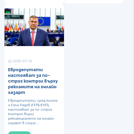
2026-07-13
schedule
Евродепутати
настояват за по-
строг контрол върху
рекламите на онлайн
хазарт
Евродепутати, сред които
и Емил Радев (ГЕРБ/ЕНП),
настояват за по-строг
контрол върху
рекламирането на онлайн
хазарт в социа ...