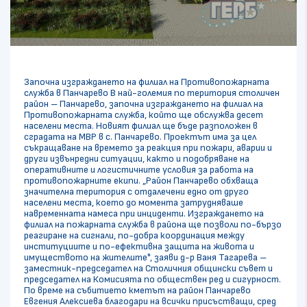
Започна изграждането на филиал на Противопожарната
служба в Панчарево В най-големия по територия столичен
район – Панчарево, започна изграждането на филиал на
Противопожарната служба, който ще обслужва десет
населени места. Новият филиал ще бъде разположен в
сградата на МВР в с. Панчарево. Проектът има за цел
съкращаване на времето за реакция при пожари, аварии и
други извънредни ситуации, както и подобряване на
оперативните и логистичните условия за работа на
противопожарните екипи. „Район Панчарево обхваща
значителна територия с отдалечени едно от друго
населени места, което до момента затрудняваше
навременната намеса при инциденти. Изграждането на
филиал на пожарната служба в района ще позволи по-бързо
реагиране на сигнали, по-добра координация между
институциите и по-ефективна защита на живота и
имуществото на жителите", заяви д-р Ваня Тагарева –
заместник-председател на Столичния общински съвет и
председател на Комисията по обществен ред и сигурност.
По време на събитието кметът на район Панчарево
Евгения Алексиева благодари на всички присъстващи, сред